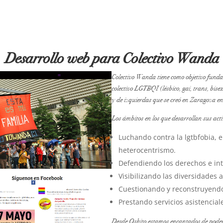
Desarrollo web para Colectivo Wanda
Colectivo Wanda tiene como objetivo fundam
colectivo LGTBQI (lésbico, gai, trans, bise
y de izquierdas que se creó en Zaragoza en
Los ámbitos en los que desarrollan sus acti
Luchando contra la lgtbfobia, e
heterocentrismo.
Defendiendo los derechos e int
Visibilizando las diversidades a
Cuestionando y reconstruyendo
Prestando servicios asistenciale
Desde Oshito estamos encantados de poder