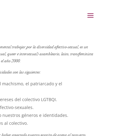
ental trabajar por la diversidad afectivo-sexual, es un
xual, queer e intersexual) asambleario, laico, transfeminista
 el año 2000.
vidades son las siguientes:
l machismo, el patriarcado y el
ereses del colectivo LGTBQI.
fectivo-sexuales.
 nuestros géneros e identidades.
s al colectivo.
 haber aportado nuestro granito de arena al proyecto